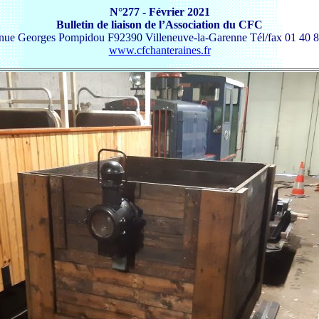
N°277 - Février 2021
Bulletin de liaison de l’Association du CFC
enue Georges Pompidou F92390 Villeneuve-la-Garenne Tél/fax 01 40 8
www.cfchanteraines.fr