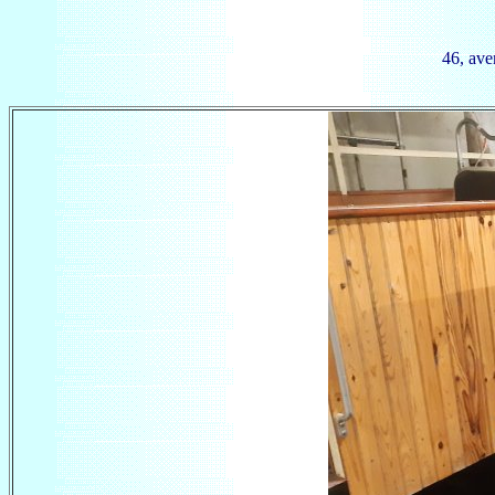
46, av