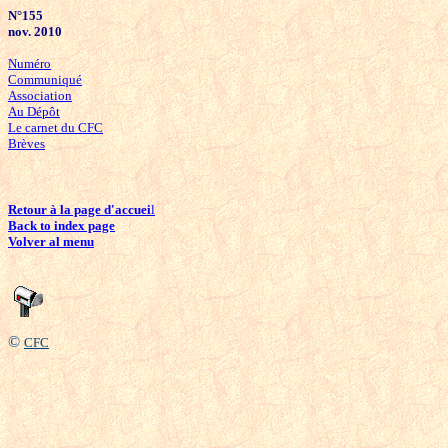
N°155
nov
. 2010
Numéro
Communiqué
Association
Au Dépôt
Le carnet du CFC
Brèves
Retour à la page d'accuei
l
Back to index page
Volver al menu
©
CFC