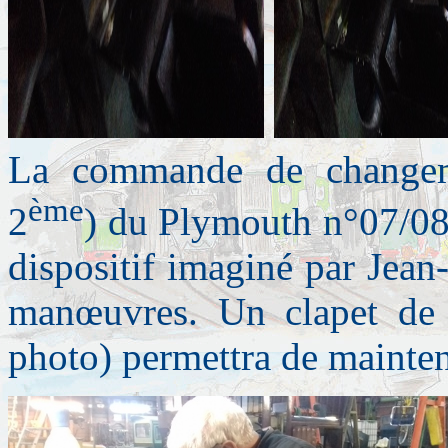
La commande de changem
ème
2
) du Plymouth n°07/08
dispositif imaginé par Jean-
manœuvres. Un clapet de 
photo) permettra de mainteni