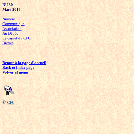
N°230 -
Mars 2017
Numéro
Communiqué
Association
Au Dépôt
Le carnet du CFC
Brèves
Retour à la page d'accuei
l
Back to index page
Volver al menu
©
CFC